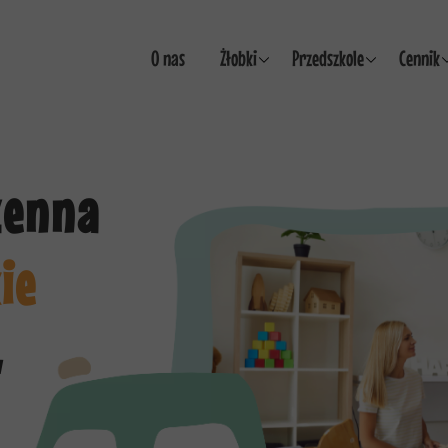
O nas
Żłobki
Przedszkole
Cennik
Żłobki
Przedszkole
Żłobek
Wyprawka
Wyprawka
Przedsz
zenna
Plan dnia
Plan dnia
ie
w