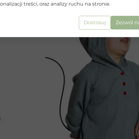
onalizacji treści, oraz analizy ruchu na stronie.
ązującymi normami
Dostosuj
Zezwól n
 (dieta bezglutenowa,