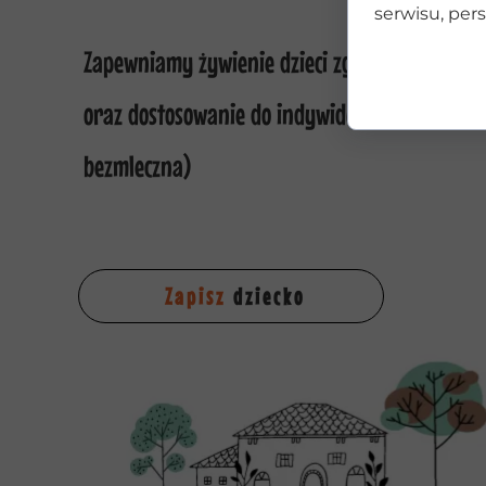
serwisu, pers
Zapewniamy żywienie dzieci zgodnie z obowi
oraz dostosowanie do indywidualnych potrzeb
bezmleczna)
Zapisz
dziecko