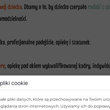
wój dziecka
. Dbamy o to, by dziecko czerpało
radość z z
amodzielności.
a, profesjonalne podejście, opiekę i szacunek.
erę
, opiekę pod okiem wykwalifikowanej kadry, indywidu
pliki cookie
w żłobku wypełniony
 twórczą.
ałe pliki danych, które są przechowywane na Twoim ur
glądania stron internetowych. Używamy ich do poprawy 