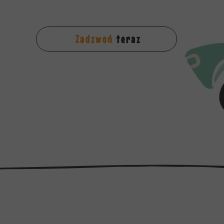
Zadzwoń
teraz