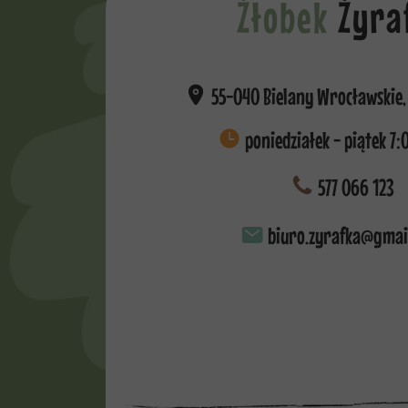
Żłobek
Żyra
55-040 Bielany Wrocławskie, 
poniedziałek - piątek 7:
577 066 123
biuro.zyrafka@gmai