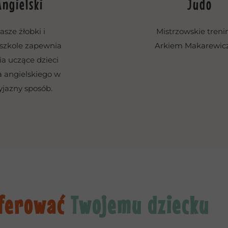
Angielski
Judo
asze żłobki i
Mistrzowskie trenin
szkole zapewnia
Arkiem Makarewic
ia uczące dzieci
a angielskiego w
yjazny sposób.
ferować
Twojemu dziecku