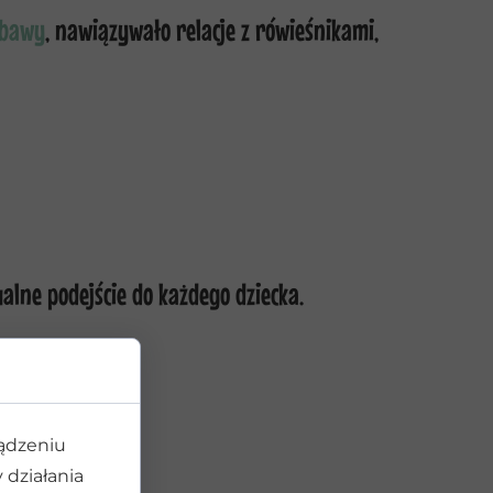
abawy
, nawiązywało relacje z rówieśnikami,
alne podejście do każdego dziecka.
ządzeniu
działania