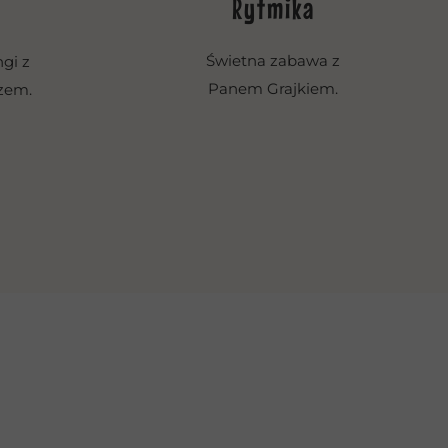
Rytmika
Świetna zabawa z
gi z
Panem Grajkiem.
zem.