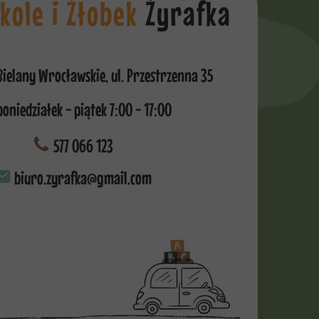
kole i Żłobek
Żyrafka
ielany Wrocławskie, ul. Przestrzenna 35
oniedziałek - piątek 7:00 - 17:00
577 066 123
biuro.zyrafka@gmail.com