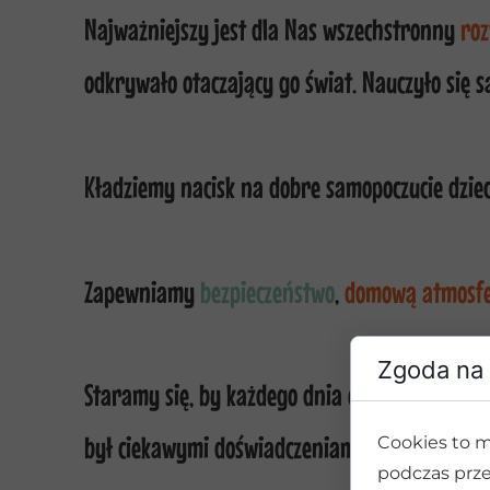
Najważniejszy jest dla Nas wszechstronny
roz
odkrywało otaczający go świat. Nauczyło się s
Kładziemy nacisk na dobre samopoczucie dzieck
Zapewniamy
bezpieczeństwo
,
domową atmosf
Zgoda na 
Staramy się, by każdego dnia czas spędzony 
był ciekawymi doświadczeniami i aktywnością
Cookies to m
podczas prze