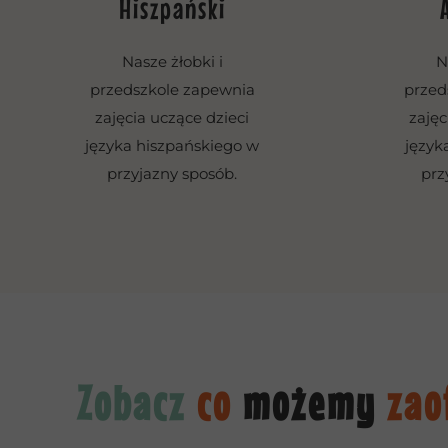
Hiszpański
Nasze żłobki i
N
przedszkole zapewnia
przed
zajęcia uczące dzieci
zajęc
języka hiszpańskiego w
język
przyjazny sposób.
prz
Zobacz
co
możemy
zao