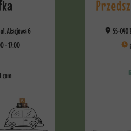
fka
Przedsz
ul. Akacjowa 6
55-040 B
00 - 17:00
p
l.com