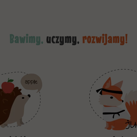
Bawimy,
uczymy,
rozwijamy!