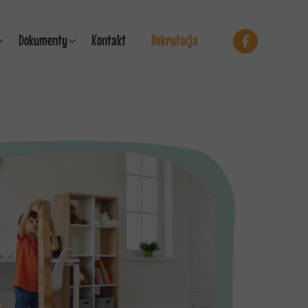
Dokumenty
Kontakt
Rekrutacja
Żłobek Akacjowa
kole
Żłobek Przestrzenna
Przedszkole Przestrzenna
Standardy Ochrony Małoletnich